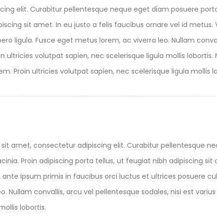
cing elit. Curabitur pellentesque neque eget diam posuere port
ipiscing sit amet. In eu justo a felis faucibus ornare vel id metu
ibero ligula. Fusce eget metus lorem, ac viverra leo. Nullam conval
 ultricies volutpat sapien, nec scelerisque ligula mollis lobortis.
m. Proin ultricies volutpat sapien, nec scelerisque ligula mollis lo
sit amet, consectetur adipiscing elit. Curabitur pellentesque n
acinia. Proin adipiscing porta tellus, ut feugiat nibh adipiscing sit
nte ipsum primis in faucibus orci luctus et ultrices posuere cubi
eo. Nullam convallis, arcu vel pellentesque sodales, nisi est vari
ollis lobortis.