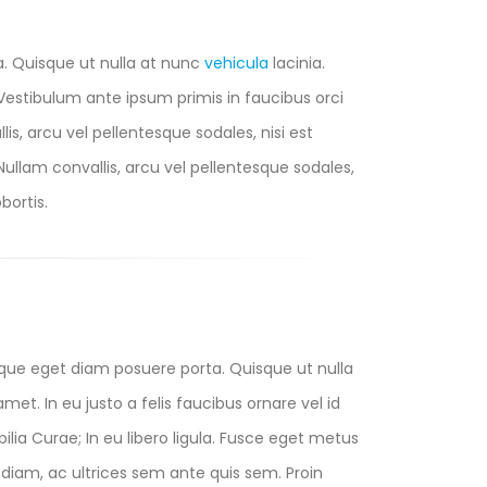
a. Quisque ut nulla at nunc
vehicula
lacinia.
s. Vestibulum ante ipsum primis in faucibus orci
lis, arcu vel pellentesque sodales, nisi est
 Nullam convallis, arcu vel pellentesque sodales,
bortis.
eque eget diam posuere porta. Quisque ut nulla
 amet. In eu justo a felis faucibus ornare vel id
lia Curae; In eu libero ligula. Fusce eget metus
us diam, ac ultrices sem ante quis sem. Proin