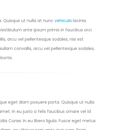
a. Quisque ut nulla at nunc
vehicula
lacinia.
s. Vestibulum ante ipsum primis in faucibus orci
lis, arcu vel pellentesque sodales, nisi est
 Nullam convallis, arcu vel pellentesque sodales,
bortis.
eque eget diam posuere porta. Quisque ut nulla
 amet. In eu justo a felis faucibus ornare vel id
lia Curae; In eu libero ligula. Fusce eget metus