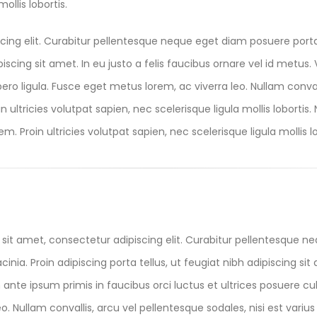
ollis lobortis.
cing elit. Curabitur pellentesque neque eget diam posuere port
ipiscing sit amet. In eu justo a felis faucibus ornare vel id metu
ibero ligula. Fusce eget metus lorem, ac viverra leo. Nullam conval
 ultricies volutpat sapien, nec scelerisque ligula mollis lobortis.
m. Proin ultricies volutpat sapien, nec scelerisque ligula mollis lo
sit amet, consectetur adipiscing elit. Curabitur pellentesque n
acinia. Proin adipiscing porta tellus, ut feugiat nibh adipiscing sit
nte ipsum primis in faucibus orci luctus et ultrices posuere cubi
eo. Nullam convallis, arcu vel pellentesque sodales, nisi est vari