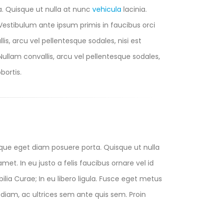
a. Quisque ut nulla at nunc
vehicula
lacinia.
s. Vestibulum ante ipsum primis in faucibus orci
lis, arcu vel pellentesque sodales, nisi est
 Nullam convallis, arcu vel pellentesque sodales,
bortis.
eque eget diam posuere porta. Quisque ut nulla
 amet. In eu justo a felis faucibus ornare vel id
lia Curae; In eu libero ligula. Fusce eget metus
us diam, ac ultrices sem ante quis sem. Proin