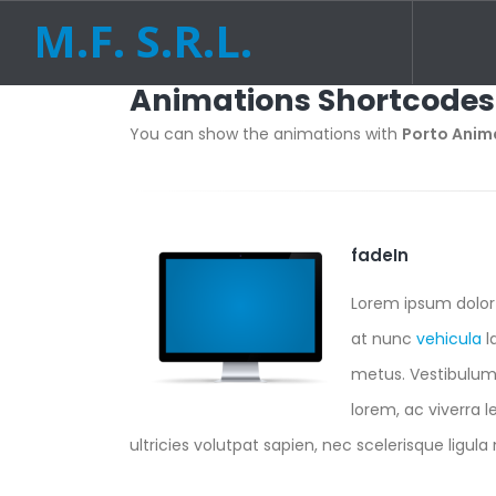
M.F. S.R.L.
Animations Shortcodes
You can show the animations with
Porto Anim
fadeIn
Lorem ipsum dolor 
at nunc
vehicula
l
metus. Vestibulum a
lorem, ac viverra l
ultricies volutpat sapien, nec scelerisque ligula m