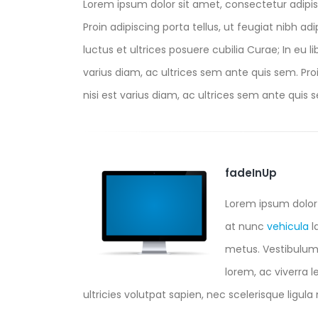
Lorem ipsum dolor sit amet, consectetur adipis
Proin adipiscing porta tellus, ut feugiat nibh ad
luctus et ultrices posuere cubilia Curae; In eu l
varius diam, ac ultrices sem ante quis sem. Proin
nisi est varius diam, ac ultrices sem ante quis se
fadeInUp
Lorem ipsum dolor 
at nunc
vehicula
l
metus. Vestibulum a
lorem, ac viverra l
ultricies volutpat sapien, nec scelerisque ligula m