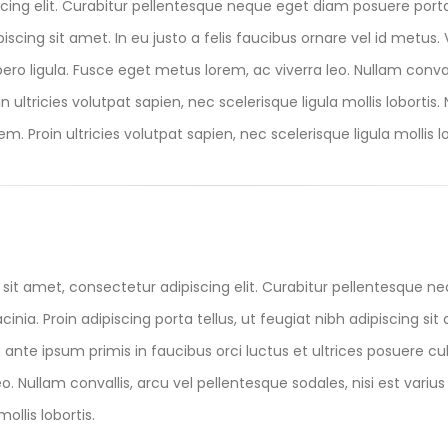
cing elit. Curabitur pellentesque neque eget diam posuere port
ipiscing sit amet. In eu justo a felis faucibus ornare vel id metu
ibero ligula. Fusce eget metus lorem, ac viverra leo. Nullam conval
 ultricies volutpat sapien, nec scelerisque ligula mollis lobortis.
m. Proin ultricies volutpat sapien, nec scelerisque ligula mollis lo
sit amet, consectetur adipiscing elit. Curabitur pellentesque n
acinia. Proin adipiscing porta tellus, ut feugiat nibh adipiscing sit
nte ipsum primis in faucibus orci luctus et ultrices posuere cubi
eo. Nullam convallis, arcu vel pellentesque sodales, nisi est vari
ollis lobortis.