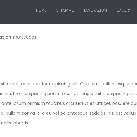
HOME
CHI SIAMO
LAVORAZIONI
GALLERY
ation
shortcodes.
sit amet, consectetur adipiscing elit. Curabitur pellentesque n
acinia. Proin adipiscing porta tellus, ut feugiat nibh adipiscing sit
nte ipsum primis in faucibus orci luctus et ultrices posuere cubi
eo. Nullam convallis, arcu vel pellentesque sodales, nisi est vari
ollis lobortis.