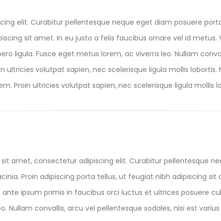
cing elit. Curabitur pellentesque neque eget diam posuere port
ipiscing sit amet. In eu justo a felis faucibus ornare vel id metu
ibero ligula. Fusce eget metus lorem, ac viverra leo. Nullam conval
 ultricies volutpat sapien, nec scelerisque ligula mollis lobortis.
m. Proin ultricies volutpat sapien, nec scelerisque ligula mollis lo
sit amet, consectetur adipiscing elit. Curabitur pellentesque n
acinia. Proin adipiscing porta tellus, ut feugiat nibh adipiscing sit
nte ipsum primis in faucibus orci luctus et ultrices posuere cubi
eo. Nullam convallis, arcu vel pellentesque sodales, nisi est vari