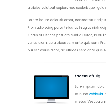
lorem, ac viverra l
ultricies volutpat sapien, nec scelerisque ligula m
Lorem ipsum dolor sit amet, consectetur adipis
Proin adipiscing porta tellus, ut feugiat nibh ad
luctus et ultrices posuere cubilia Curae; In eu l
varius diam, ac ultrices sem ante quis sem. Proin
nisi est varius diam, ac ultrices sem ante quis se
fadeInLeftBig
Lorem ipsum dolor 
at nunc
vehicula
l
metus. Vestibulum a