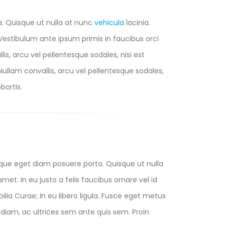
a. Quisque ut nulla at nunc
vehicula
lacinia.
s. Vestibulum ante ipsum primis in faucibus orci
lis, arcu vel pellentesque sodales, nisi est
 Nullam convallis, arcu vel pellentesque sodales,
bortis.
eque eget diam posuere porta. Quisque ut nulla
 amet. In eu justo a felis faucibus ornare vel id
lia Curae; In eu libero ligula. Fusce eget metus
us diam, ac ultrices sem ante quis sem. Proin