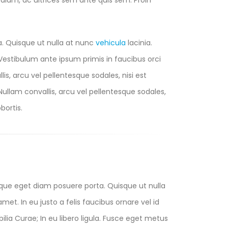
us diam, ac ultrices sem ante quis sem. Proin
a. Quisque ut nulla at nunc
vehicula
lacinia.
s. Vestibulum ante ipsum primis in faucibus orci
lis, arcu vel pellentesque sodales, nisi est
 Nullam convallis, arcu vel pellentesque sodales,
bortis.
eque eget diam posuere porta. Quisque ut nulla
 amet. In eu justo a felis faucibus ornare vel id
lia Curae; In eu libero ligula. Fusce eget metus