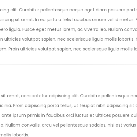
cing elit. Curabitur pellentesque neque eget diam posuere port
ipiscing sit amet. In eu justo a felis faucibus ornare vel id metu
ibero ligula. Fusce eget metus lorem, ac viverra leo. Nullam conval
 ultricies volutpat sapien, nec scelerisque ligula mollis lobortis.
m. Proin ultricies volutpat sapien, nec scelerisque ligula mollis lo
sit amet, consectetur adipiscing elit. Curabitur pellentesque n
acinia. Proin adipiscing porta tellus, ut feugiat nibh adipiscing sit
nte ipsum primis in faucibus orci luctus et ultrices posuere cubi
eo. Nullam convallis, arcu vel pellentesque sodales, nisi est vari
ollis lobortis.