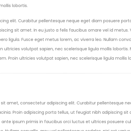
ollis lobortis.
cing elit. Curabitur pellentesque neque eget diam posuere port
ipiscing sit amet. In eu justo a felis faucibus ornare vel id metu
ibero ligula. Fusce eget metus lorem, ac viverra leo. Nullam conval
 ultricies volutpat sapien, nec scelerisque ligula mollis lobortis.
m. Proin ultricies volutpat sapien, nec scelerisque ligula mollis lo
sit amet, consectetur adipiscing elit. Curabitur pellentesque n
acinia. Proin adipiscing porta tellus, ut feugiat nibh adipiscing sit
nte ipsum primis in faucibus orci luctus et ultrices posuere cubi