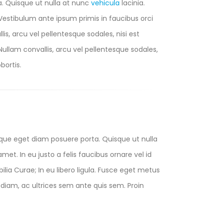
a. Quisque ut nulla at nunc
vehicula
lacinia.
s. Vestibulum ante ipsum primis in faucibus orci
lis, arcu vel pellentesque sodales, nisi est
 Nullam convallis, arcu vel pellentesque sodales,
bortis.
eque eget diam posuere porta. Quisque ut nulla
 amet. In eu justo a felis faucibus ornare vel id
lia Curae; In eu libero ligula. Fusce eget metus
us diam, ac ultrices sem ante quis sem. Proin