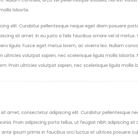
eo. Nullam convallis, arcu vel pellentesque sodales, nisi est vari
ollis lobortis.
cing elit. Curabitur pellentesque neque eget diam posuere port
ipiscing sit amet. In eu justo a felis faucibus ornare vel id metu
ibero ligula. Fusce eget metus lorem, ac viverra leo. Nullam conval
 ultricies volutpat sapien, nec scelerisque ligula mollis lobortis.
m. Proin ultricies volutpat sapien, nec scelerisque ligula mollis lo
sit amet, consectetur adipiscing elit. Curabitur pellentesque n
acinia. Proin adipiscing porta tellus, ut feugiat nibh adipiscing sit
nte ipsum primis in faucibus orci luctus et ultrices posuere cubi