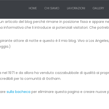
HOME
CHI SIAMO
LAVORAZIONI
GALLERY
n articolo del blog perché rimane in posizione fissa e appare ne
 informativa che li introduce ai potenziali visitatori. Che potre
pirante attore di notte e questo è il mio blog. Vivo a Los Angele
oggia.)
l 1971 e da allora ha venduto cazzabubbole di qualità ai propri
ncredibili per la comunità di Gotham.
dare
sulla bacheca
per eliminare questa pagina e creare nuove pa