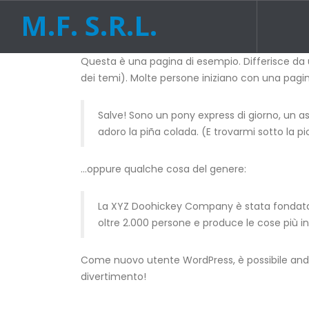
M.F. S.R.L.
Questa è una pagina di esempio. Differisce da u
dei temi). Molte persone iniziano con una pagina
Salve! Sono un pony express di giorno, un as
adoro la piña colada. (E trovarmi sotto la pi
…oppure qualche cosa del genere:
La XYZ Doohickey Company è stata fondata ne
oltre 2.000 persone e produce le cose più i
Come nuovo utente WordPress, è possibile an
divertimento!