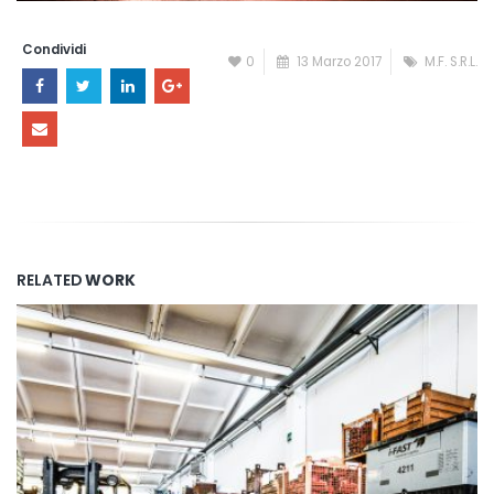
Condividi
0
13 Marzo 2017
M.F. S.R.L.
RELATED
WORK