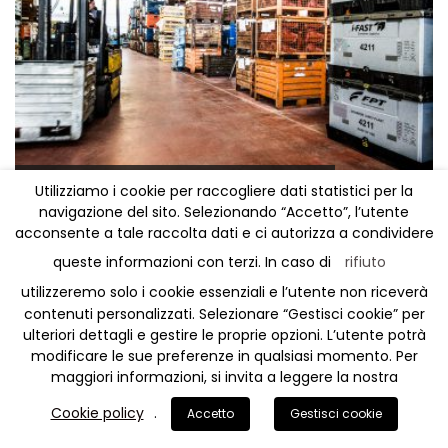
LOGISTICA E MAGAZZINO
Utilizziamo i cookie per raccogliere dati statistici per la
M.F. S.R.L.
navigazione del sito. Selezionando “Accetto”, l’utente
acconsente a tale raccolta dati e ci autorizza a condividere
queste informazioni con terzi. In caso di
rifiuto
utilizzeremo solo i cookie essenziali e l’utente non riceverà
contenuti personalizzati. Selezionare “Gestisci cookie” per
ulteriori dettagli e gestire le proprie opzioni. L’utente potrà
modificare le sue preferenze in qualsiasi momento. Per
© Copyright 2017. All Rights Reserved.
maggiori informazioni, si invita a leggere la nostra
Cookie policy
.
Accetto
Gestisci cookie